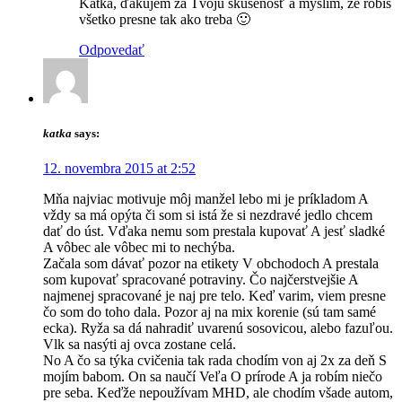
Katka, ďakujem za Tvoju skúsenosť a myslím, že robíš
všetko presne tak ako treba 🙂
Odpovedať
katka
says:
12. novembra 2015 at 2:52
Mňa najviac motivuje môj manžel lebo mi je príkladom A
vždy sa má opýta či som si istá že si nezdravé jedlo chcem
dať do úst. Vďaka nemu som prestala kupovať A jesť sladké
A vôbec ale vôbec mi to nechýba.
Začala som dávať pozor na etikety V obchodoch A prestala
som kupovať spracované potraviny. Čo najčerstvejšie A
najmenej spracované je naj pre telo. Keď varim, viem presne
čo som do toho dala. Pozor aj na mix korenie (sú tam samé
ecka). Ryža sa dá nahradiť uvarenú sosovicou, alebo fazuľou.
Vlk sa nasýti aj ovca zostane celá.
No A čo sa týka cvičenia tak rada chodím von aj 2x za deň S
mojím babom. On sa naučí Veľa O prírode A ja robím niečo
pre seba. Keďže nepoužívam MHD, ale chodím všade autom,