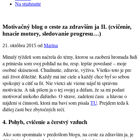
Na stiahnutie
Motivačný blog o ceste za zdravším ja II. (cvičenie,
hnacie motory, sledovanie progresu…)
21. októbra 2015
od
Marina
Minulý týždeň som načrela do témy, ktorou sa zaoberá hromada ľudí
a priniesla som svoj pohľad na ňu, resp. lepšie povedané – moje
osobné skúsenosti. Chudnutie, zdravie, výživa. Všetko toto je pre
náš život dôležité. Každý má iné ciele a každý chce byť so sebou
spokojný a cítiť sa fit. Nie všetci ale vieme nájsť tú správnu
motiváciu. A tak píšem ja o tej svojej a dúfam, že sa mi podarí
motivovať niekoho ďalšieho. O strave, zadelení času a hlavne o
nájdení si činnosti, ktorá ma baví som písala
TU
. Prejdem teda k
ďalšej časti bez zbytočných rečí.
4. Pohyb, cvičenie a čerstvý vzduch
Ako som spomínala v predošlom blogu, na ceste za zdravším ja, je