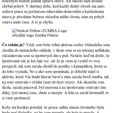
dôležitým bodom jednak úprava stravy. Ale takisto nám nesmie
chýbať pohyb. V dnešnej dobe, keď každý druhý človek má auto,
sedavú prácu za počítačom odnevidím-donevidím a každodenná
únava je absolútne bežnou súčasťou nášho života, nám na pohyb
ostáva málo času. A to je chyba.
oficiálne logo Zumba Fitness
Čo robím ja?
Vždy som bola veľmi aktívna osoba. Odmalička som
chodila do turistického oddielu, v škole som sa na telesnej neflákala,
zúčastňovala som sa športových dní a pod. Neskôr, keď mi došlo, že
športovanie nie je len fajn vec, ale že ju viem aj využiť vo svoj
prospech, tak som začala chodiť do posilky s kamarátkou, ktorá sa
do toho vyznala. No a ako som spomínala, je dôležité nájsť si
aktivity, ktoré Vás budú hlavne baviť a mňa začala baviť zumba, tak
tej som venovala v týždni často tri-štyri večery. Ale skončila som
školu, začala pracovať, byť unavená a na športovanie ostávalo čím
ďalej, tým menej času, chute a energie. A kilá sa začali hromadiť, to
si viete predstaviť.
Keby mi hocikto povedal, že pozor, náhla zmena životného štýlu
bude mať dôsledky, asi by som neverila, ale bola to pravda. A