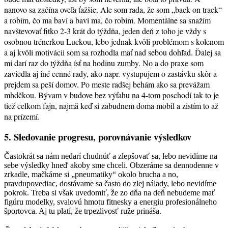
nanovo sa začína oveľa ťažšie. Ale som rada, že som „back on track“
a robím, čo ma baví a baví ma, čo robím. Momentálne sa snažím
navštevovať fitko 2-3 krát do týždňa, jeden deň z toho je vždy s
osobnou trénerkou Luckou, lebo jednak kvôli problémom s kolenom
a aj kvôli motivácii som sa rozhodla mať nad sebou dohľad. Ďalej sa
mi darí raz do týždňa ísť na hodinu zumby. No a do praxe som
zaviedla aj iné cenné rady, ako napr. vystupujem o zastávku skôr a
prejdem sa peší domov. Po meste radšej behám ako sa prevážam
mhdčkou. Bývam v budove bez výťahu na 4-tom poschodí tak to je
tiež celkom fajn, najmä keď si zabudnem doma mobil a zistím to až
na prízemí.
5. Sledovanie progresu, porovnávanie výsledkov
Častokrát sa nám nedarí chudnúť a zlepšovať sa, lebo nevidíme na
sebe výsledky hneď akoby sme chceli. Obzeráme sa dennodenne v
zrkadle, mačkáme si „pneumatiky“ okolo brucha a no,
pravdupovediac, dostávame sa často do zlej nálady, lebo nevidíme
pokrok. Treba si však uvedomiť, že zo dňa na deň nebudeme mať
figúru modelky, svalovú hmotu fitnesky a energiu profesionálneho
športovca. Aj tu platí, že trpezlivosť ruže prináša.