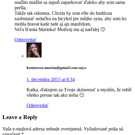
snažím snažím sa aspoň zaparkovať ďaleko aby som sama
prešla.
Takže tak odomna. Chcela by som ešte do budúcna
zaobstarať sedačku na bicykel pre môjho syna, aby som ho
mohla bravat kade tade aj ajs manželom.
Veľa šťastia Marinka! Motívuj ma aj naďalej 🙂
Odpovedať
koniarova.marina@gmail.com
says:
1. decembra 2015 at 8:34
Katka, ďakujem za Tvoju skúsenosť a myslím, že robíš
všetko presne tak ako treba 🙂
Odpovedať
Leave a Reply
Vaša e-mailová adresa nebude zverejnená.
Vyžadované polia sú
označené
*