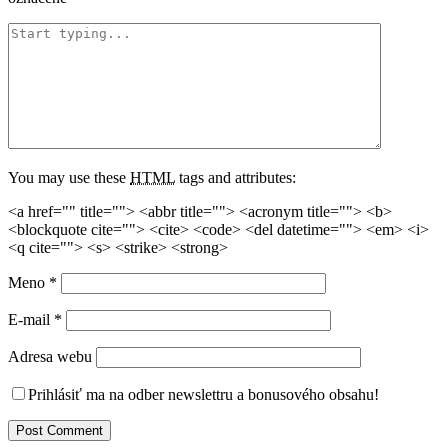
You may use these
HTML
tags and attributes:
<a href="" title=""> <abbr title=""> <acronym title=""> <b>
<blockquote cite=""> <cite> <code> <del datetime=""> <em> <i>
<q cite=""> <s> <strike> <strong>
Meno
*
E-mail
*
Adresa webu
Prihlásiť ma na odber newslettru a bonusového obsahu!