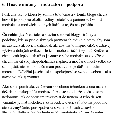
6. Hnacie motory – motivátori – podpora
Posledná vec, o ktorej by som na túto tému a v tomto blogu chcela
hovoriť je podpora okolia, rodiny, priateľov a partnerov. Osobná
motivácia a motivácia od iných ľudí – a to, čo nás poháňa.
Čo robím ja?
Neustále sa snažím sledovať blogy, stránky a
podobne, kde sa píše o skvelých premenách ľudí (nie preto, aby som
im závidela alebo ich kritizoval, ale aby ma to inšpirovalo), o zdravej
výžive a dobrých cvikoch. Je ich mnoho a stačí si vybrať. Keďže sa
chcem cítiť lepšie, tak už to je samo o sebe motiváciou a keďže si
chcem užívať svoj shopoholizmus naplno, a môcť si obliecť všetko čo
sa mi páči, nie len to, na čo mám postavu, to je ďalším hnacím
motorom. Dôležitá je sebaláska a spokojnosť so svojou osobou – ako
navonok, tak aj zvnútra.
Ako som spomínala, cvičievam s osobnou trénerkou a ona ma vie
tiež riadne nakopnúť a motivovať. Ak ste ako ja, že sa často sami
nedonútite, tak odporúčam investovať do trénera. Alebo ďalšou
variantov je mať niekoho, s kým budete cvičievať, kto má podobné
ciele a zmýšľanie, porozpráva sa s vami o témach zdravého
životného štýlu a skrátka bude vaším spolubojovníkom. Ja mám