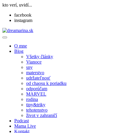
kto verí, uvidí...
facebook
instagram
O mne
Blog
Všetky články
Vianoce
sny
materstvo
udržateľnosť
od chaosu k poriadku
odporúčam
MARVEL
rodina
tipy&triky
tehotenstvo
život v zahraničí
Podcast
Mama Live
Kontakt