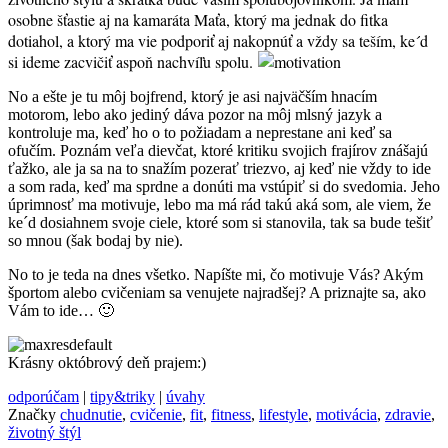
osobne šťastie aj na kamaráta Maťa, ktorý ma jednak do fitka
dotiahol, a ktorý ma vie podporiť aj nakopnúť a vždy sa teším, ke´d
si ideme zacvičiť aspoň nachvíľu spolu.
No a ešte je tu môj bojfrend, ktorý je asi najväčším hnacím
motorom, lebo ako jediný dáva pozor na môj mlsný jazyk a
kontroluje ma, keď ho o to požiadam a neprestane ani keď sa
ofučím. Poznám veľa dievčat, ktoré kritiku svojich frajírov znášajú
ťažko, ale ja sa na to snažím pozerať triezvo, aj keď nie vždy to ide
a som rada, keď ma sprdne a donúti ma vstúpiť si do svedomia. Jeho
úprimnosť ma motivuje, lebo ma má rád takú aká som, ale viem, že
ke´d dosiahnem svoje ciele, ktoré som si stanovila, tak sa bude tešiť
so mnou (šak bodaj by nie).
No to je teda na dnes všetko. Napíšte mi, čo motivuje Vás? Akým
športom alebo cvičeniam sa venujete najradšej? A priznajte sa, ako
Vám to ide… 🙂
Krásny októbrový deň prajem:)
odporúčam
|
tipy&triky
|
úvahy
Značky
chudnutie
,
cvičenie
,
fit
,
fitness
,
lifestyle
,
motivácia
,
zdravie
,
životný štýl