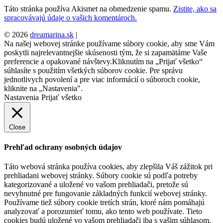
Táto stránka používa Akismet na obmedzenie spamu.
Zistite, ako sa
spracovávajú údaje o vašich komentároch.
© 2026
dreamarina.sk
|
Na našej webovej stránke používame súbory cookie, aby sme Vám
poskytli najrelevantnejšie skúsenosti tým, že si zapamätáme Vaše
preferencie a opakované návštevy.Kliknutím na „Prijať všetko“
súhlasíte s použitím všetkých súborov cookie. Pre správu
jednotlivych povolení a pre viac informácií o súboroch cookie,
kliknite na „Nastavenia".
Nastavenia
Prijať všetko
Close
Prehľad ochrany osobných údajov
Táto webová stránka používa cookies, aby zlepšila Váš zážitok pri
prehliadani webovej stránky. Súbory cookie sú podľa potreby
kategorizované a uložené vo vašom prehliadači, pretože sú
nevyhnutné pre fungovanie základných funkcií webovej stránky.
Používame tiež súbory cookie tretích strán, ktoré nám pomáhajú
analyzovať a porozumieť tomu, ako tento web používate. Tieto
cookies budú uložené vo vašom prehliadači iba s vašim súhlasom.