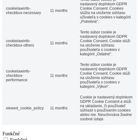
nastavený doplnkom GDPR
cookielawinfo-
Cookie Consent. Cookies
11 months
checkbox-necessary
slúžia na uloženie súhlasu
užívateľa s cookies v kategórii
„Potrebné“.
Tento súbor cookie je
nastavený doplnkom GDPR
cookielawinfo-
Cookie Consent. Cookie slúži
11 months
checkbox-others
na uloženie súhlasu
používateľa s cookies v
kategórii „Ostatné“.
Tento súbor cookie je
nastavený doplnkom GDPR
cookielawinfo-
Cookie Consent. Cookie slúži
checkbox-
11 months
na uloženie súhlasu
performance
používateľa s cookies v
kategórii „Výkon“.
Cookie je nastavený doplnkom
GDPR Cookie Consent a slúži
na ukladanie, či používateľ
viewed_cookie_policy
11 months
súhlasil s používaním cookies
alebo nie. Neuchováva žiadne
osobné údaje.
Funkčné
Funkčné