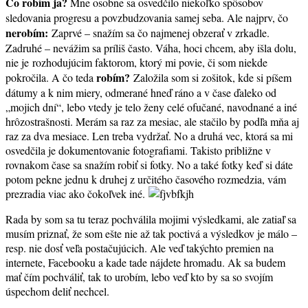
Čo robím ja?
Mne osobne sa osvedčilo niekoľko spôsobov
sledovania progresu a povzbudzovania samej seba. Ale najprv, čo
nerobím:
Zaprvé – snažím sa čo najmenej obzerať v zrkadle.
Zadruhé – nevážim sa príliš často. Váha, hoci chcem, aby išla dolu,
nie je rozhodujúcim faktorom, ktorý mi povie, či som niekde
robím?
pokročila. A čo teda
Založila som si zošitok, kde si píšem
dátumy a k nim miery, odmerané hneď ráno a v čase ďaleko od
„mojich dní“, lebo vtedy je telo ženy celé ofučané, navodnané a iné
hrôzostrašnosti. Merám sa raz za mesiac, ale stačilo by podľa mňa aj
raz za dva mesiace. Len treba vydržať. No a druhá vec, ktorá sa mi
osvedčila je dokumentovanie fotografiami. Takisto približne v
rovnakom čase sa snažím robiť si fotky. No a také fotky keď si dáte
potom pekne jednu k druhej z určitého časového rozmedzia, vám
prezradia viac ako čokoľvek iné.
Rada by som sa tu teraz pochválila mojimi výsledkami, ale zatiaľ sa
musím priznať, že som ešte nie až tak poctivá a výsledkov je málo –
resp. nie dosť veľa postačujúcich. Ale veď takýchto premien na
internete, Facebooku a kade tade nájdete hromadu. Ak sa budem
mať čím pochváliť, tak to urobím, lebo veď kto by sa so svojím
úspechom deliť nechcel.