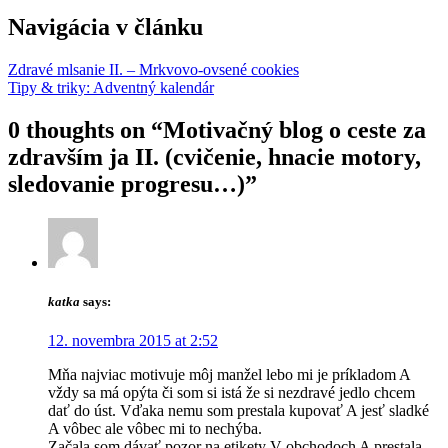
Navigácia v článku
Zdravé mlsanie II. – Mrkvovo-ovsené cookies
Tipy & triky: Adventný kalendár
0 thoughts on “
Motivačný blog o ceste za
zdravším ja II. (cvičenie, hnacie motory,
sledovanie progresu…)
”
katka
says:
12. novembra 2015 at 2:52
Mňa najviac motivuje môj manžel lebo mi je príkladom A
vždy sa má opýta či som si istá že si nezdravé jedlo chcem
dať do úst. Vďaka nemu som prestala kupovať A jesť sladké
A vôbec ale vôbec mi to nechýba.
Začala som dávať pozor na etikety V obchodoch A prestala