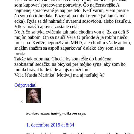
som kupovať spracované potraviny. Čo najčerstvejšie A
najmenej spracované je naj pre telo. Keď varim, viem presne
čo som do toho dala. Pozor aj na mix korenie (sú tam samé
ecka). Ryža sa dá nahradiť uvarenú sosovicou, alebo fazuľou.
Vlk sa nasýti aj ovca zostane celá.
No A čo sa týka cvičenia tak rada chodím von aj 2x za deň S
mojím babom. On sa naučí Veľa O prírode A ja robím niečo
pre seba. Keďže nepoužívam MHD, ale chodím všade autom,
snažím snažím sa aspoň zaparkovať ďaleko aby som sama
prešla.
Takže tak odomna. Chcela by som ešte do budúcna
zaobstarať sedačku na bicykel pre môjho syna, aby som ho
mohla bravat kade tade aj ajs manželom.
Veľa šťastia Marinka! Motívuj ma aj naďalej 🙂
Odpovedať
koniarova.marina@gmail.com
says:
1. decembra 2015 at 8:34