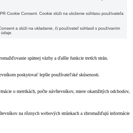
PR Cookie Consent. Cookie slúži na uloženie súhlasu používateľa
sent a slúži na ukladanie, či používateľ súhlasil s používaním
 údaje.
mažďovanie spätnej väzby a ďalšie funkcie tretích strán.
vníkom poskytovať lepšie používateľské skúsenosti.
rmácie o metrikách, počte návštevníkov, miere okamžitých odchodov,
ávštevníkov na rôznych webových stránkach a zhromažďujú informácie