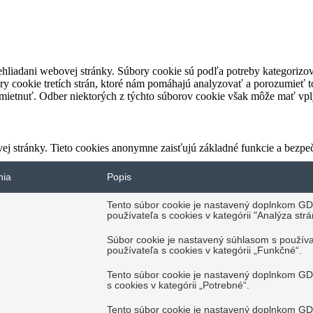
rehliadani webovej stránky. Súbory cookie sú podľa potreby kategorizo
ry cookie tretích strán, ktoré nám pomáhajú analyzovať a porozumieť 
dmietnuť. Odber niektorých z týchto súborov cookie však môže mať vply
ej stránky. Tieto cookies anonymne zaisťujú základné funkcie a bezp
nia
Popis
Tento súbor cookie je nastavený doplnkom GD
používateľa s cookies v kategórii "Analýza strá
Súbor cookie je nastavený súhlasom s použí
používateľa s cookies v kategórii „Funkčné“.
Tento súbor cookie je nastavený doplnkom GDP
s cookies v kategórii „Potrebné“.
Tento súbor cookie je nastavený doplnkom GD