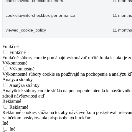
cookielawinfo-checkbox-others
11 months
cookielawinfo-checkbox-performance
11 months
viewed_cookie_policy
11 months
Funkčné
Funkčné
Funkčné súbory cookie pomáhajú vykonávať určité funkcie, ako je zdi
Výkonnostné
Výkonnostné
Výkonnostné súbory cookie sa používajú na pochopenie a analýzu kľ
Analýza stránky
Analýza stránky
Analytické súbory cookie slúžia na pochopenie interakcie návštevní
zdroji návštevnosti atď.
Reklamné
Reklamné
Reklamné cookies slúžia na to, aby návštevníkom poskytovali relev
za účelom poskytovania prispôsobených reklám.
Iné
Iné