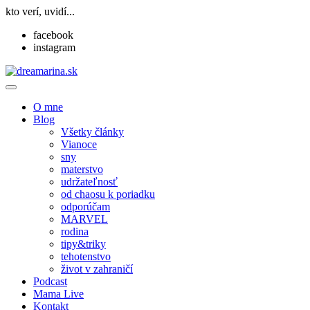
kto verí, uvidí...
facebook
instagram
O mne
Blog
Všetky články
Vianoce
sny
materstvo
udržateľnosť
od chaosu k poriadku
odporúčam
MARVEL
rodina
tipy&triky
tehotenstvo
život v zahraničí
Podcast
Mama Live
Kontakt