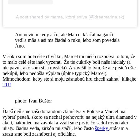
A post shared by mama, ktorá sníva (@dreamarina.sk)
Ani neviem kedy a čo, ale Marcel kľačal na gauči
vedľa mňa a asi ma žiadal o ruku, lebo som povedala
Áno.
V šoku som bola ešte chvíľku, Marcel mi niečo rozprával o tom, že
to malo celé ešte inak vyzerať. Že tie cukríky boli naše iniciály (a
nie pavúk ako som si ja myslela). A zavŕšil to tým, že ale prsteň ešte
nekúpil, lebo nedošla výplata (úplne typický Marcel).
Mimochodom, keby ste si moju zásnubnú hru chceli zahrať, klikajte
TU!
photo: Ivan Buštor
Ďalší deň sme zaši do random zlatníctva v Poluse a Marcel mal
vybrať prsteň, skoro sa nechal prehovoriť na nejaký ultra diamand v
akcii, nakoniec ma zavolal a vzali sme prvý, čo sadol rovno ako
uliaty. žiadna veda, zirkón mi stačil, lebo často
šperky
strácam a
zrazu sme boli zasnúbení aj oficiálne.