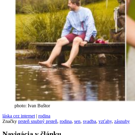
photo: Ivan Buštor
láska cez internet
|
rodina
Značky
prsteň snubný prsteň
,
rodina
,
sen
,
svadba
,
vzťahy
,
zásnuby
Navigácia v článku