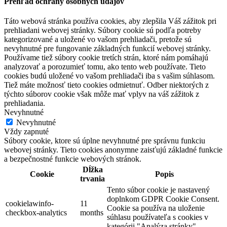
Prehľad ochrany osobných údajov
Táto webová stránka používa cookies, aby zlepšila Váš zážitok pri
prehliadani webovej stránky. Súbory cookie sú podľa potreby
kategorizované a uložené vo vašom prehliadači, pretože sú
nevyhnutné pre fungovanie základných funkcií webovej stránky.
Používame tiež súbory cookie tretích strán, ktoré nám pomáhajú
analyzovať a porozumieť tomu, ako tento web používate. Tieto
cookies budú uložené vo vašom prehliadači iba s vašim súhlasom.
Tiež máte možnosť tieto cookies odmietnuť. Odber niektorých z
týchto súborov cookie však môže mať vplyv na váš zážitok z
prehliadania.
Nevyhnutné
Nevyhnutné
Vždy zapnuté
Súbory cookie, ktore sú úplne nevyhnutné pre správnu funkciu
webovej stránky. Tieto cookies anonymne zaisťujú základné funkcie
a bezpečnostné funkcie webových stránok.
Dĺžka
Cookie
Popis
trvania
Tento súbor cookie je nastavený
doplnkom GDPR Cookie Consent.
cookielawinfo-
11
Cookie sa používa na uloženie
checkbox-analytics
months
súhlasu používateľa s cookies v
kategórii "Analýza stránky".