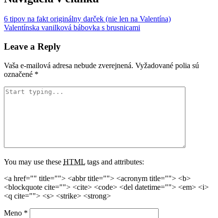
6 tipov na fakt originálny darček (nie len na Valentína)
Valentínska vanilková bábovka s brusnicami
Leave a Reply
Vaša e-mailová adresa nebude zverejnená.
Vyžadované polia sú
označené
*
You may use these
HTML
tags and attributes:
<a href="" title=""> <abbr title=""> <acronym title=""> <b>
<blockquote cite=""> <cite> <code> <del datetime=""> <em> <i>
<q cite=""> <s> <strike> <strong>
Meno
*