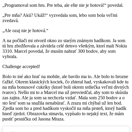
„Programoval som hru. Pre teba, ale ešte nie je hotová!“ povedal.
„Pre mňa? Akú? Ukáž!“ vyzvedala som, lebo som bola veľmi
zvedavá.
„Ale ozaj nie je hotová.“
A na počítači mi otvoril okno zo starým známym hadíkom. Ja som
tú hru zbožňovala a závidela celé detsvo všetkým, ktorí mali Nokiu
3310. Marcel povedal, že musím nahrať 300 bodov, aby som
vyhrala.
Challenge accepted!
Bolo to iné ako hrať na mobile, ale bavilo ma to. Ale bolo to hrozne
ťažké. Okrem klasických kociek, čo zbieral had, vyskakovali kde tu
na mňa bonusové cukríky (ktoré boli okrem srdiečka veľmi divných
tvarov). Nešlo mi to a Marcel ma už presviedčal, aby som to skúsila
zas zajtra. Ale ja som sa nechcela vzdať. Mala som 250 bodov a o
sto šesť som sa snažila nenabúrať. A zrazu mi chýbal už len bod.
Zjedla som ho a pred hadíkom vyskočil na mňa prsteň, ktorý hadík
hneď zjedol. Obrazovka stmavla, vypísalo to nejaký text, že mám
pustiť pesničku od Jasona Mraza.