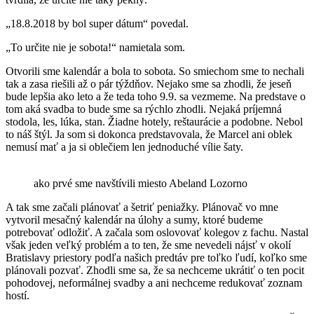
„18.8.2018 by bol super dátum“ povedal.
„To určite nie je sobota!“ namietala som.
Otvorili sme kalendár a bola to sobota. So smiechom sme to nechali
tak a zasa riešili až o pár týždňov. Nejako sme sa zhodli, že jeseň
bude lepšia ako leto a že teda toho 9.9. sa vezmeme. Na predstave o
tom aká svadba to bude sme sa rýchlo zhodli. Nejaká príjemná
stodola, les, lúka, stan. Žiadne hotely, reštaurácie a podobne. Nebol
to náš štýl. Ja som si dokonca predstavovala, že Marcel ani oblek
nemusí mať a ja si oblečiem len jednoduché vílie šaty.
ako prvé sme navštívili miesto Abeland Lozorno
A tak sme začali plánovať a šetriť peniažky. Plánovač vo mne
vytvoril mesačný kalendár na úlohy a sumy, ktoré budeme
potrebovať odložiť. A začala som oslovovať kolegov z fachu. Nastal
však jeden veľký problém a to ten, že sme nevedeli nájsť v okolí
Bratislavy priestory podľa našich predtáv pre toľko ľudí, koľko sme
plánovali pozvať. Zhodli sme sa, že sa nechceme ukrátiť o ten pocit
pohodovej, neformálnej svadby a ani nechceme redukovať zoznam
hostí.