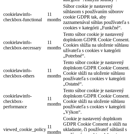
Súbor cookie je nastavený
súhlasom s používaním súborov
cookielawinfo-
11
cookie GDPR tak, aby
checkbox-functional
months
zaznamenával súhlas používateľa s
cookies v kategórii „Funkčné“.
Tento súbor cookie je nastavený
doplnkom GDPR Cookie Consent.
cookielawinfo-
11
Cookies slúžia na uloženie súhlasu
checkbox-necessary
months
užívateľa s cookies v kategórii
„Potrebné“.
Tento súbor cookie je nastavený
doplnkom GDPR Cookie Consent.
cookielawinfo-
11
Cookie slúži na uloženie súhlasu
checkbox-others
months
používateľa s cookies v kategórii
„Ostatné“.
Tento súbor cookie je nastavený
cookielawinfo-
doplnkom GDPR Cookie Consent.
11
checkbox-
Cookie slúži na uloženie súhlasu
months
performance
používateľa s cookies v kategórii
„Výkon“.
Cookie je nastavený doplnkom
GDPR Cookie Consent a slúži na
11
viewed_cookie_policy
ukladanie, či používateľ súhlasil s
months