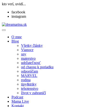
kto verí, uvidí...
facebook
instagram
O mne
Blog
Všetky články
Vianoce
sny
materstvo
udržateľnosť
od chaosu k poriadku
odporúčam
MARVEL
rodina
tipy&triky
tehotenstvo
život v zahraničí
Podcast
Mama Live
Kontakt