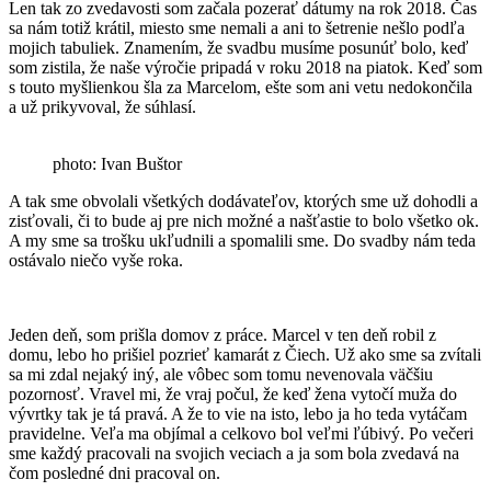
Len tak zo zvedavosti som začala pozerať dátumy na rok 2018. Čas
sa nám totiž krátil, miesto sme nemali a ani to šetrenie nešlo podľa
mojich tabuliek. Znamením, že svadbu musíme posunúť bolo, keď
som zistila, že naše výročie pripadá v roku 2018 na piatok. Keď som
s touto myšlienkou šla za Marcelom, ešte som ani vetu nedokončila
a už prikyvoval, že súhlasí.
photo: Ivan Buštor
A tak sme obvolali všetkých dodávateľov, ktorých sme už dohodli a
zisťovali, či to bude aj pre nich možné a našťastie to bolo všetko ok.
A my sme sa trošku ukľudnili a spomalili sme. Do svadby nám teda
ostávalo niečo vyše roka.
Jeden deň, som prišla domov z práce. Marcel v ten deň robil z
domu, lebo ho prišiel pozrieť kamarát z Čiech. Už ako sme sa zvítali
sa mi zdal nejaký iný, ale vôbec som tomu nevenovala väčšiu
pozornosť. Vravel mi, že vraj počul, že keď žena vytočí muža do
vývrtky tak je tá pravá. A že to vie na isto, lebo ja ho teda vytáčam
pravidelne. Veľa ma objímal a celkovo bol veľmi ľúbivý. Po večeri
sme každý pracovali na svojich veciach a ja som bola zvedavá na
čom posledné dni pracoval on.