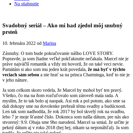
Na stiahnutie
Svadobný seriál – Ako mi had zjedol môj snubný
prsteň
10. februára 2022
od
Marina
Zásnuby. O tom bude pokračovanie nášho LOVE STORY.
Popravde, ja som žiadne veľké pokľaknutie nečakala. Marcel nie je
práve najväčší romantik a vždy mi hovoril, že on také veci nevie.
Pamätám si ako som mu jeden krát povedala,
že má byť v týchto
veciach sám sebou
a nie hrať sa na princa Charminga, keď to nie je
v jeho náture.
Ja som celkom skoro vedela, že Marcel by mohol byť ten pravý.
Všetko, čo ma na ňom rozčuľovalo som zároveň mala rada. A
myslím, že to tak bolo aj naopak. Asi rok a pol potom, ako sme sa
dali dokopy sme na dovolenke prebrali tému svadby a budúcnosti.
Len tak som nadhodila, že rok 2017 by bol skvelý rok na svadbu,
lebo 7 je moje šťastné číslo. Dokonca som našla dátum, pre nás ako
stvorený: 9.9. Obaja sme 9ho narodení. Marcel sa smial, že určite je
pekný dátum aj v roku 2018 (hej hej, nikam sa neponáhľal). Ja som
tvrdila, že určite nie taký pekný.