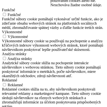
používaním cookies alebo nie.
Neuchováva žiadne osobné údaje.
Funkčné
Funkčné
Funkčné súbory cookie pomáhajú vykonávať určité funkcie, ako je
zdieľanie obsahu webových stránok na platformách sociálnych
médií, zhromažďovanie spätnej väzby a ďalšie funkcie tretích strán.
Výkonnostné
Výkonnostné
Výkonnostné súbory cookie sa používajú na pochopenie a analýzu
kľúčových indexov výkonnosti webových stránok, ktoré pomáhajú
návštevníkom poskytovať lepšie používateľské skúsenosti.
Analýza stránky
Analýza stránky
Analytické súbory cookie slúžia na pochopenie interakcie
návštevníkov s webovou stránkou. Tieto súbory cookie pomáhajú
poskytovať informácie o metrikách, počte návštevníkov, miere
okamžitých odchodov, zdroji návštevnosti atď.
Reklamné
Reklamné
Reklamné cookies slúžia na to, aby návštevníkom poskytovali
relevantné reklamy a marketingové kampane. Tieto súbory cookie
sledujú návštevníkov na rôznych webových stránkach a
zhromažďujú informácie za účelom poskytovania prispôsobených
reklám.