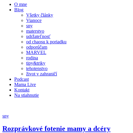
O mne
Blog
Všetky články
Vianoce
sny
materstvo
udržateľnosť
od chaosu k poriadku
odporúčam
MARVEL
rodina
tipy&triky
tehotenstvo
život v zahraničí
Podcast
Mama Live
Kontakt
Na stiahnutie
sny
Rozprávkové fotenie mamy a dcéry