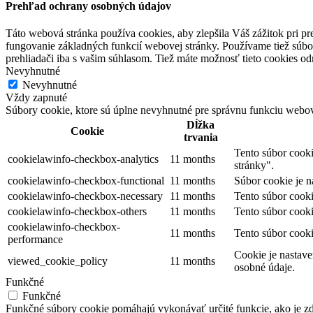
Prehľad ochrany osobných údajov
Táto webová stránka používa cookies, aby zlepšila Váš zážitok pri p
fungovanie základných funkcií webovej stránky. Používame tiež súbo
prehliadači iba s vašim súhlasom. Tiež máte možnosť tieto cookies o
Nevyhnutné
Nevyhnutné
Vždy zapnuté
Súbory cookie, ktore sú úplne nevyhnutné pre správnu funkciu webov
Dĺžka
Cookie
trvania
Tento súbor cook
cookielawinfo-checkbox-analytics
11 months
stránky".
cookielawinfo-checkbox-functional
11 months
Súbor cookie je 
cookielawinfo-checkbox-necessary
11 months
Tento súbor cooki
cookielawinfo-checkbox-others
11 months
Tento súbor cooki
cookielawinfo-checkbox-
11 months
Tento súbor cook
performance
Cookie je nastav
viewed_cookie_policy
11 months
osobné údaje.
Funkčné
Funkčné
Funkčné súbory cookie pomáhajú vykonávať určité funkcie, ako je zdi