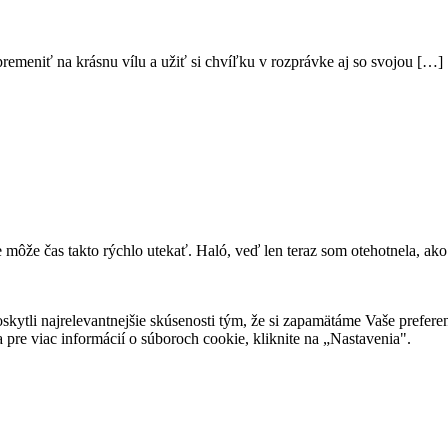
premeniť na krásnu vílu a užiť si chvíľku v rozprávke aj so svojou […]
môže čas takto rýchlo utekať. Haló, veď len teraz som otehotnela, ako
tli najrelevantnejšie skúsenosti tým, že si zapamätáme Vaše preferen
 pre viac informácií o súboroch cookie, kliknite na „Nastavenia".