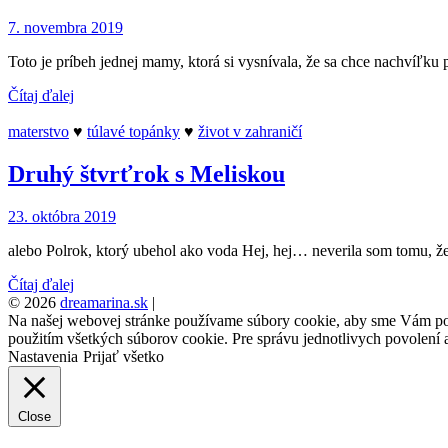
7. novembra 2019
Toto je príbeh jednej mamy, ktorá si vysnívala, že sa chce nachvíľku 
Čítaj ďalej
materstvo
♥
túlavé topánky
♥
život v zahraničí
Druhý štvrťrok s Meliskou
23. októbra 2019
alebo Polrok, ktorý ubehol ako voda Hej, hej… neverila som tomu, že 
Čítaj ďalej
© 2026
dreamarina.sk
|
Na našej webovej stránke používame súbory cookie, aby sme Vám posky
použitím všetkých súborov cookie. Pre správu jednotlivych povolení a
Nastavenia
Prijať všetko
Close