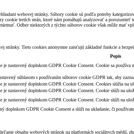
rehliadani webovej stránky. Súbory cookie sú podľa potreby kategorizo
ry cookie tretích strán, ktoré nám pomáhajú analyzovať a porozumieť 
dmietnuť. Odber niektorých z týchto súborov cookie však môže mať vply
ej stránky. Tieto cookies anonymne zaisťujú základné funkcie a bezp
Popis
ie je nastavený doplnkom GDPR Cookie Consent. Cookie sa používa na 
nastavený súhlasom s používaním súborov cookie GDPR tak, aby zaznam
e je nastavený doplnkom GDPR Cookie Consent. Cookies slúžia na ulož
e je nastavený doplnkom GDPR Cookie Consent. Cookie slúži na uložen
ie je nastavený doplnkom GDPR Cookie Consent. Cookie slúži na ulože
ený doplnkom GDPR Cookie Consent a slúži na ukladanie, či používateľ
eľanie obsahu webových stránok na platformách sociálnych médií, zhro