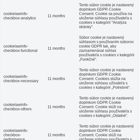
Tento súbor cookie je nastavený
doplnkom GDPR Cookie
cookielawinfo-
Consent. Cookie sa používa na
11 months
checkbox-analytics
uloženie súhlasu používateľa s
cookies v kategórii "Analýza
stránky".
Súbor cookie je nastavený
súhlasom s používaním súborov
cookielawinfo-
cookie GDPR tak, aby
11 months
checkbox-functional
zaznamenával súhlas
používateľa s cookies v kategórii
„Funkčné“.
Tento súbor cookie je nastavený
doplnkom GDPR Cookie
cookielawinfo-
11 months
Consent. Cookies slúžia na
checkbox-necessary
uloženie súhlasu užívateľa s
cookies v kategórii „Potrebné“.
Tento súbor cookie je nastavený
doplnkom GDPR Cookie
cookielawinfo-
11 months
Consent. Cookie slúži na
checkbox-others
uloženie súhlasu používateľa s
cookies v kategórii „Ostatné“.
Tento súbor cookie je nastavený
cookielawinfo-
doplnkom GDPR Cookie
checkbox-
11 months
Consent. Cookie slúži na
performance
uloženie súhlasu používateľa s