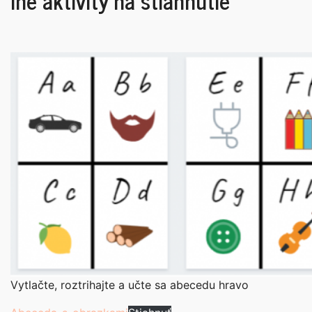
Iné aktivity na stiahnutie
Vytlačte, roztrihajte a učte sa abecedu hravo