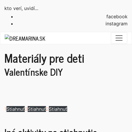
kto verí, uvidí...
facebook
instagram
Materiály pre deti
Valentínske DIY
1
Stiahnuť
3
Stiahnuť
2
Stiahnuť