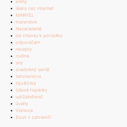
knihy
láska cez internet
MARVEL
materstvo
Nezaradené
od chaosu k poriadku
odporúčam
recepty
rodina
sny
svadobný seriál
tehotenstvo
tipy&triky
túlavé topánky
udržateľnosť
úvahy
Vianoce
život v zahraničí