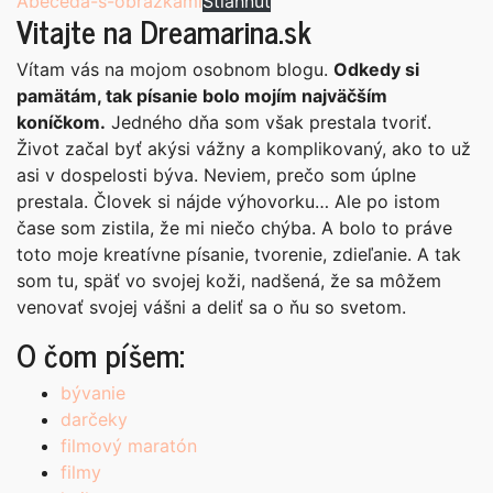
Abeceda-s-obrazkami
Stiahnuť
Vitajte na Dreamarina.sk
Vítam vás na mojom osobnom blogu.
Odkedy si
pamätám, tak písanie bolo mojím najväčším
koníčkom.
Jedného dňa som však prestala tvoriť.
Život začal byť akýsi vážny a komplikovaný, ako to už
asi v dospelosti býva. Neviem, prečo som úplne
prestala. Človek si nájde výhovorku… Ale po istom
čase som zistila, že mi niečo chýba. A bolo to práve
toto moje kreatívne písanie, tvorenie, zdieľanie. A tak
som tu, späť vo svojej koži, nadšená, že sa môžem
venovať svojej vášni a deliť sa o ňu so svetom.
O čom píšem:
bývanie
darčeky
filmový maratón
filmy